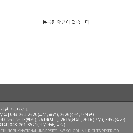
등록된 댓글이 없습니다.
시 서원구 충대로 1
무실] 043-261-2620(교무, 졸업), 2626(수업, 대학원)
43-261-2613(예산), 2614(서무), 2615(장학), 2616(교무), 3452(학사)
터] 043-261-3521(실무실습, 특강)
)
CHUNGBUK NATIONAL UNIVERSITY LAW SCHOOL. ALL RIGHTS RESERVED.