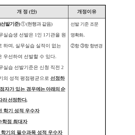
개 정
(
안
)
개정이유
(
선발기준
)
①
(
현행과 같음
)
선발 기준 조문
무실습생 선발은
1
인
1
기관을 원
명확화
,
로 하며
,
실무실습 실적이 없는
②
항
③
항 항변경
 우선하여 선발할 수 있다
.
무실습 선발기준은 신청 직전
2
학기의 성적 평점평균으로
선정하
점자가 있는 경우
에는 아래의 순
따라 선정한다
.
전 학기 성적 우수자
수학점 최대자
 학기의 필수과목 성적 우수자