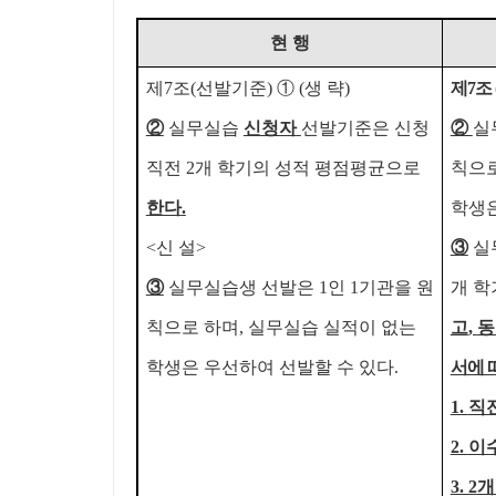
현 행
제
7
조
(
선발기준
)
①
(
생 략
)
제
7
조
②
실무실습
신청자
선발기준은 신청
②
실
직전
2
개 학기의 성적 평점평균으로
칙으
한다
.
학생은
<
신 설
>
③
실
③
실무실습생 선발은
1
인
1
기관을 원
개 
칙으로 하며
,
실무실습 실적이 없는
고
,
동
학생은 우선하여 선발할 수 있다
.
서에 
1.
직
2.
이
3. 2
개