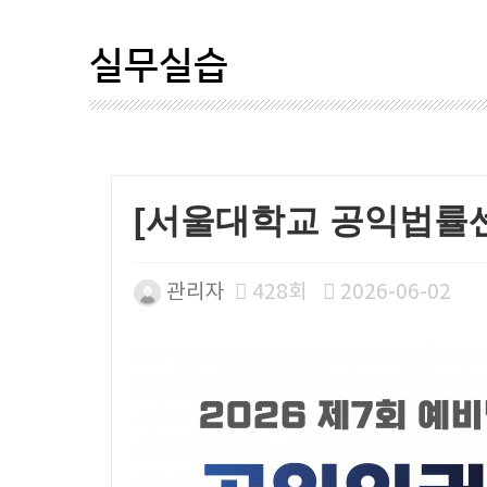
실무실습
[서울대학교 공익법률센
관리자
428회
2026-06-02
본문