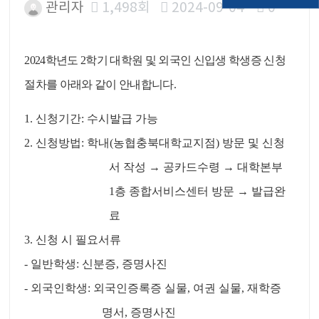
관리자
1,498회
2024-09-04
0
본문
2024
학년도
2
학기 대학원 및 외국인 신입생 학생증 신청
절차를 아래와 같이 안내합니다.
1.
신청기간
:
수시발급 가능
2.
신청방법
:
학내
(
농협충북대학교지점
)
방문 및 신청
서 작성
→
공카드수령
→
대학본부
1
층 종합서비스센터 방문
→
발급완
료
3.
신청 시 필요서류
-
일반학생
:
신분증
,
증명사진
-
외국인학생
:
외국인증록증 실물
,
여권 실물
,
재학증
명서
,
증명사진