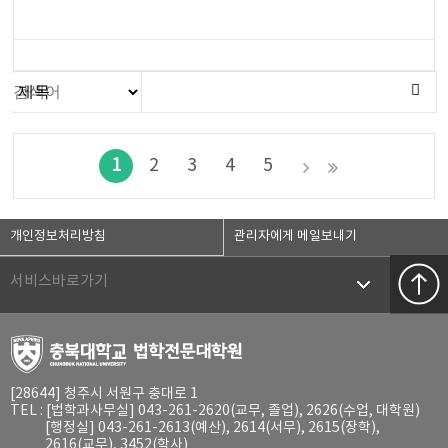
1
2
3
4
5
개인정보처리방침
관리자에게 메일보내기
서비스바로가기
[28644] 청주시 서원구 충대로 1
TEL : [법학과사무실] 043-261-2620(교무, 졸업), 2626(수업, 대학원)
[행정실] 043-261-2613(예산), 2614(서무), 2615(장학),
2616(교무), 3452(학사)