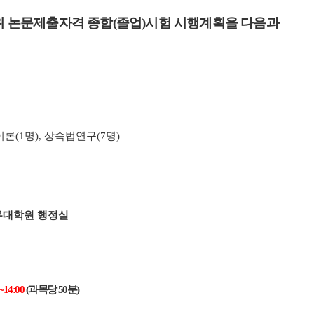
위 논문제출자격 종합
(
졸업
)
시험 시행계획을 다음과
이론
(1
명
),
상속법연구
(7
명
)
무대학원 행정실
∼
14:00
(
과목당
50
분
)