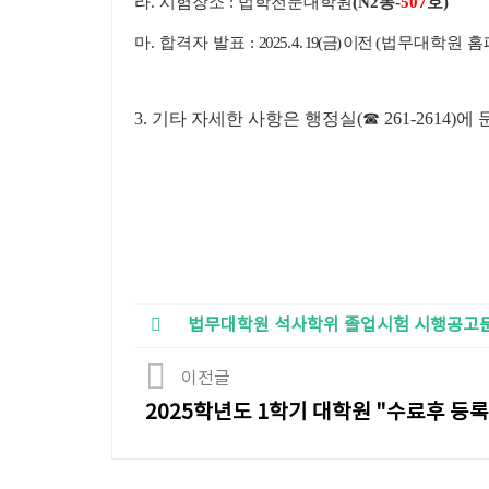
라
.
시험장소
:
법학전문대학원
(N2
동
-
507
호
)
마
.
합격자 발표
:
2025. 4. 19(
금
)
이전
(
법무대학원 
3.
기타 자세한 사항은 행정실
(
☎
261-2614)
에 
법무대학원 석사학위 졸업시험 시행공고문
이전글
2025학년도 1학기 대학원 "수료후 등록