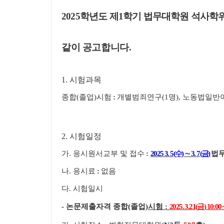
2025
학년도 제
1
학기 법무대학원 석사학
같이 공고합니다
.
1.
시험과목
종합
(
졸업
)
시험
:
개별범죄연구
(1
명
),
노동법일반
2.
시험일정
가
.
응시원서교부 및 접수
:
2025 3. 5(
수
)
∼
3. 7(
금
)
법
나
.
응시료
:
없음
다
.
시험일시
-
논문제출자격 종합
(
졸업
)
시험
:
2025. 3.21(
금
) 10:00