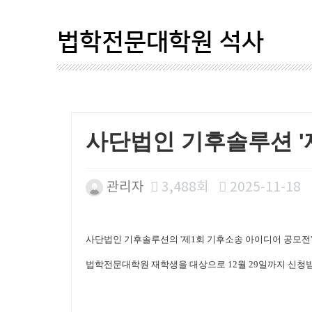
법학전문대학원 석사
사단법인 기후솔루션 '
관리자
3,488회
2025-11-18
본문
사단법인 기후솔루션의
'
제
1
회 기후소송 아이디어 공모전
법학전문대학원 재학생을 대상으로
12
월
29
일까지 신청